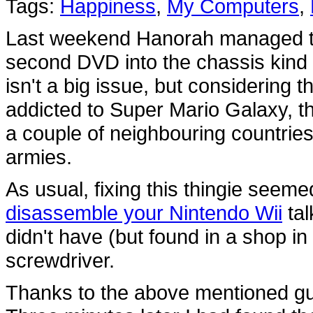
Tags:
Happiness
,
My Computers
,
Last weekend Hanorah managed to
second DVD into the chassis kind o
isn't a big issue, but considering 
addicted to Super Mario Galaxy, th
a couple of neighbouring countri
armies.
As usual, fixing this thingie seem
disassemble your Nintendo Wii
tal
didn't have (but found in a shop i
screwdriver.
Thanks to the above mentioned gu