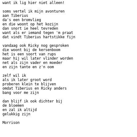
want ik lig hier niet alleen!

soms vertel ik mijn avonturen

aan Tiberius

da's een bromvlieg

en die woont op het kozijn

dan snort ie heel tevreden

want als er iemand tegen 'm praat

dat vindt Tiberius hartstikke fijn

vandaag ook Ricky nog gesproken

die woont bij de kersenboom

het is een soort van rups

maar hij wil later vlinder worden

net als zijn vader en moeder

en zijn tante en z'n oom

zelf wil ik

als ik later groot word

proberen klein te blijven

omdat Tiberius en Ricky anders

bang voor me zijn

dan blijf ik ook dichter bij

de bloemen

en zal ik altijd

gelukkig zijn
