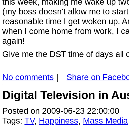
this week, making me wake up two 
(my boss doesn't allow me to start e
reasonable time I get woken up. An
when I come home from work, I can
again!
Give me the DST time of days all o
No comments
|
Share on Faceb
Digital Television in Au
Posted on 2009-06-23 22:00:00
Tags:
TV
,
Happiness
,
Mass Media