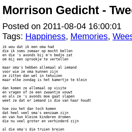
Morrison Gedicht - Twe
Posted on 2011-08-04 16:00:01
Tags:
Happiness
,
Memories
,
Wees
ik wou dat ik een oma had

die ik soms zomaar op mocht bellen

en die 's avonds bij m'n bedje zat

om mij een sprookje te vertellen

maar oma's hebben allemaal al iemand

voor wie ze oma kunnen zijn

ze zitten dan wel in tehuizen

maar elke zondag is het kamertje te klein

dan komen ze allemaal op visite

en vragen of ze een zwaantje vouwt

en als ze 's avonds moe gaat slapen

weet ze dat er iemand is die van haar houdt

hoe zou het dan toch komen

dat heel veel oma's eenzaam zijn

en van hun kleine kinderen dromen

die nu veel groter en verhinderd zijn

al die oma's die truien breien
