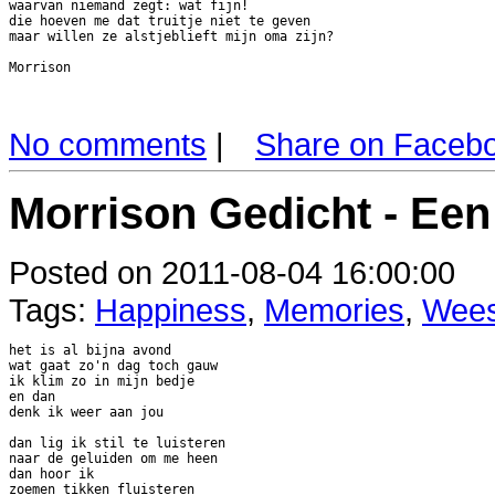
waarvan niemand zegt: wat fijn!

die hoeven me dat truitje niet te geven

maar willen ze alstjeblieft mijn oma zijn?

No comments
|
Share on Faceb
Morrison Gedicht - Een
Posted on 2011-08-04 16:00:00
Tags:
Happiness
,
Memories
,
Wees
het is al bijna avond

wat gaat zo'n dag toch gauw

ik klim zo in mijn bedje

en dan

denk ik weer aan jou

dan lig ik stil te luisteren

naar de geluiden om me heen

dan hoor ik

zoemen tikken fluisteren
